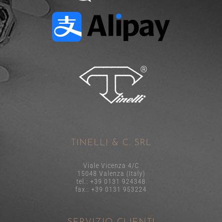
TINELLI & C. SRL
Viale Vicenza 4/C
15048 Valenza (Italy)
tel.: +39 0131 924348
fax.: +39 0131 953224