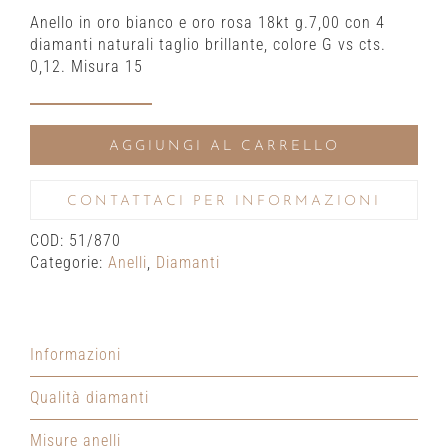
Anello in oro bianco e oro rosa 18kt g.7,00 con 4
diamanti naturali taglio brillante, colore G vs cts.
0,12. Misura 15
Anello
in
AGGIUNGI AL CARRELLO
oro
bianco
e
CONTATTACI PER INFORMAZIONI
oro
COD:
51/870
rosa
Categorie:
Anelli
,
Diamanti
con
diamanti
naturali
taglio
Informazioni
brillante
quantità
Qualità diamanti
Misure anelli