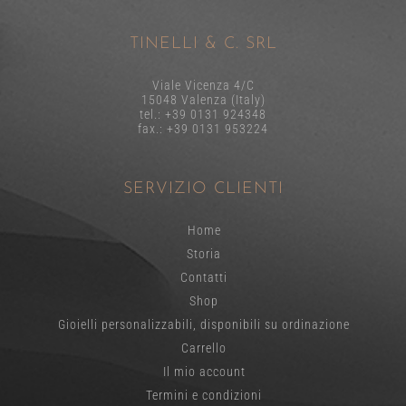
TINELLI & C. SRL
Viale Vicenza 4/C
15048 Valenza (Italy)
tel.: +39 0131 924348
fax.: +39 0131 953224
SERVIZIO CLIENTI
Home
Storia
Contatti
Shop
Gioielli personalizzabili, disponibili su ordinazione
Carrello
Il mio account
Termini e condizioni