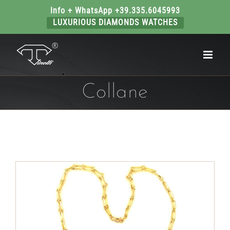
Info + WhatsApp +39.335.6045993
LUXURIOUS DIAMONDS WATCHES
Salta
al
contenuto
Collane