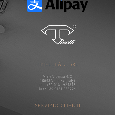
TINELLI & C. SRL
Viale Vicenza 4/C
15048 Valenza (Italy)
tel.: +39 0131 924348
fax.: +39 0131 953224
SERVIZIO CLIENTI