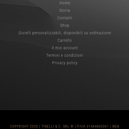
Home
Storia
Contatti
Shop
Gioielli personalizzabili, disponibili su ordinazione
Carrello
Il mio account
Termini e condizioni
Privacy policy
COPYRIGHT 2020 | TINELLI & C. SRL ® | P.IVA 01464860061 |
WEB