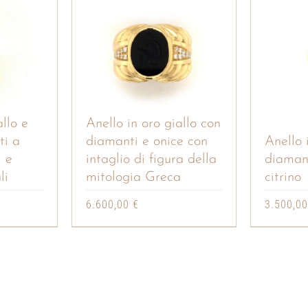
allo e
Anello in oro giallo con
ti a
diamanti e onice con
Anello 
i e
intaglio di figura della
diamant
li
mitologia Greca
citrino
6.600,00
€
3.500,0