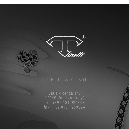
TINELLI & C. SRL
Viale Vicenza 4/C
15048 Valenza (Italy)
tel.: +39 0131 924348
fax.: +39 0131 953224