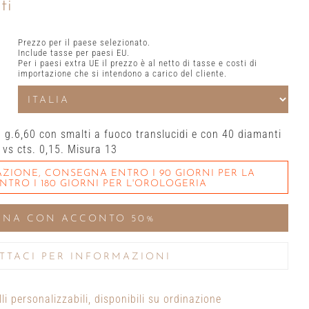
ti
Prezzo per il paese selezionato.
Include tasse per paesi EU.
Per i paesi extra UE il prezzo è al netto di tasse e costi di
importazione che si intendono a carico del cliente.
kt g.6,60 con smalti a fuoco translucidi e con 40 diamanti
H vs cts. 0,15. Misura 13
AZIONE, CONSEGNA ENTRO I 90 GIORNI PER LA
ENTRO I 180 GIORNI PER L'OROLOGERIA
INA CON ACCONTO 50%
TTACI PER INFORMAZIONI
lli personalizzabili, disponibili su ordinazione