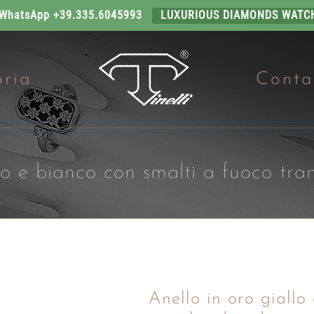
 WhatsApp +39.335.6045993
LUXURIOUS DIAMONDS WATC
oria
Conta
lo e bianco con smalti a fuoco tra
Anello in oro giallo