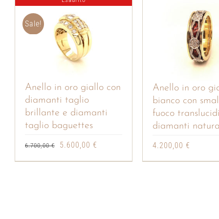
Sale!
Anello in oro giallo con
Anello in oro gi
diamanti taglio
bianco con smal
brillante e diamanti
fuoco translucid
taglio baguettes
diamanti natura
Il
Il
5.600,00
€
4.200,00
€
6.700,00
€
prezzo
prezzo
originale
attuale
era:
è:
6.700,00 €.
5.600,00 €.