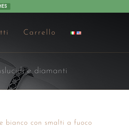
HES
tti
Carrello
nslucidi e diamanti
 e bianco con smalti a fuoco