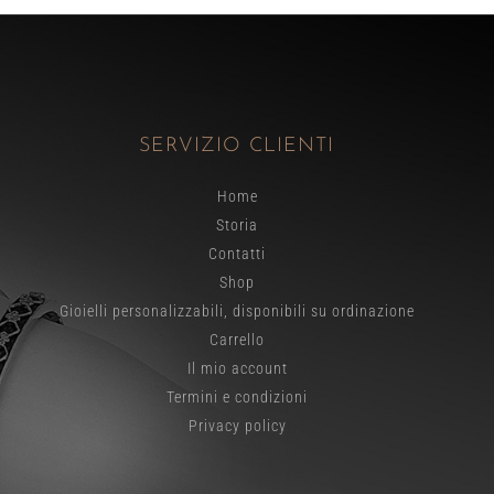
SERVIZIO CLIENTI
Home
Storia
Contatti
Shop
Gioielli personalizzabili, disponibili su ordinazione
Carrello
Il mio account
Termini e condizioni
Privacy policy