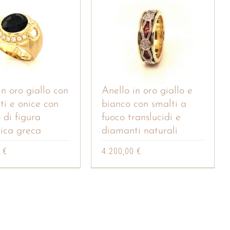
in oro giallo con
Anello in oro giallo e
i e onice con
bianco con smalti a
o di figura
fuoco translucidi e
ica greca
diamanti naturali
0
€
4.200,00
€