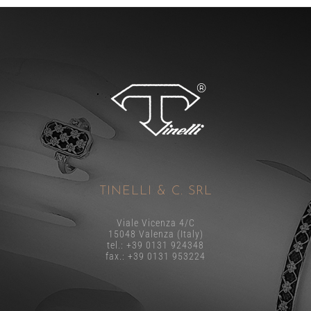
TINELLI & C. SRL
Viale Vicenza 4/C
15048 Valenza (Italy)
tel.: +39 0131 924348
fax.: +39 0131 953224