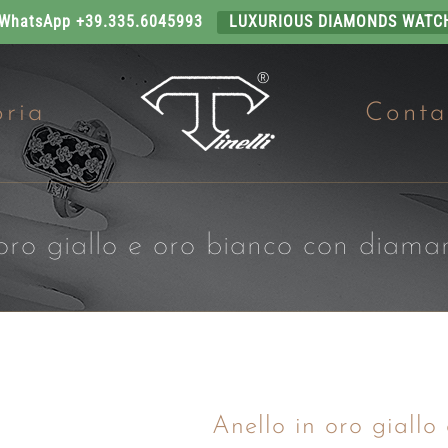
 WhatsApp +39.335.6045993
LUXURIOUS DIAMONDS WATC
oria
Conta
oro giallo e oro bianco con diamant
Anello in oro giallo