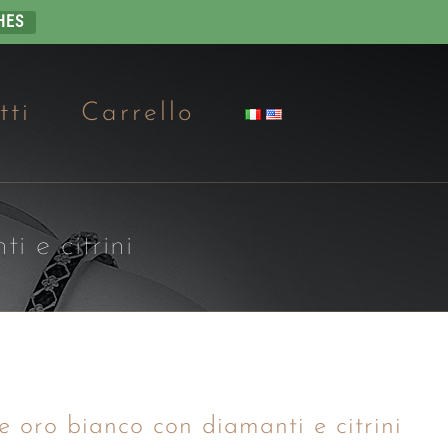
HES
tti
Carrello
i e citrini
 e oro bianco con diamanti e citrini