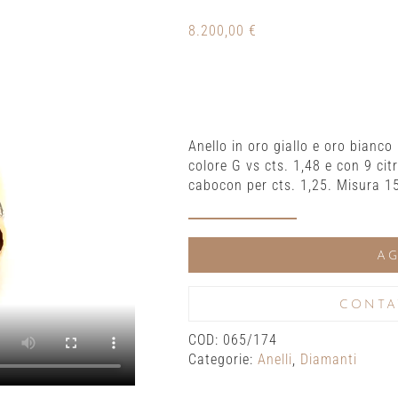
8.200,00
€
Anello in oro giallo e oro bianco
colore G vs cts. 1,48 e con 9 cit
cabocon per cts. 1,25. Misura 1
Anello
in
AG
oro
giallo
e
CONTA
oro
COD:
065/174
bianco
Categorie:
Anelli
,
Diamanti
con
diamanti