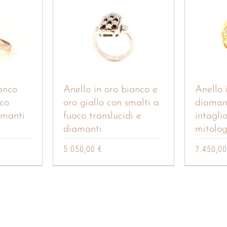
anco
Anello in oro bianco e
Anello 
oco
oro giallo con smalti a
diamant
amanti
fuoco translucidi e
intagli
diamanti
mitolog
5.050,00
€
7.450,0