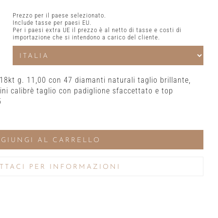
Prezzo per il paese selezionato.
Include tasse per paesi EU.
Per i paesi extra UE il prezzo è al netto di tasse e costi di
importazione che si intendono a carico del cliente.
 18kt g. 11,00 con 47 diamanti naturali taglio brillante,
rini calibrè taglio con padiglione sfaccettato e top
5
GIUNGI AL CARRELLO
TTACI PER INFORMAZIONI