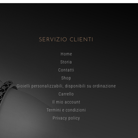
SERVIZIO CLIENTI
Home
Storia
Contatti
Shop
Gioielli personalizzabili, disponibili su ordinazione
Carrello
Il mio account
Termini e condizioni
Privacy policy