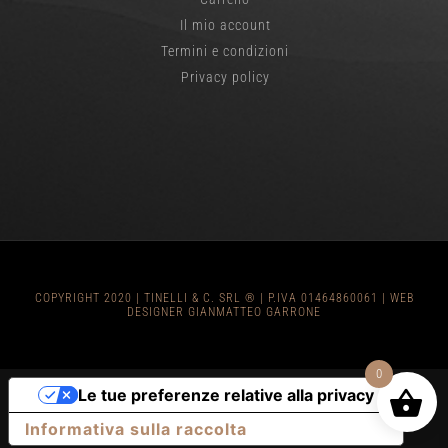
Il mio account
Termini e condizioni
Privacy policy
COPYRIGHT 2020 | TINELLI & C. SRL ® | P.IVA 01464860061 |
WEB
DESIGNER GIANMATTEO GARRONE
0
Le tue preferenze relative alla privacy
Informativa sulla raccolta