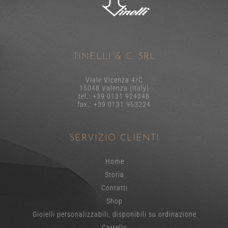
TINELLI & C. SRL
Viale Vicenza 4/C
15048 Valenza (Italy)
tel.: +39 0131 924348
fax.: +39 0131 953224
SERVIZIO CLIENTI
Home
Storia
Contatti
Shop
Gioielli personalizzabili, disponibili su ordinazione
Carrello