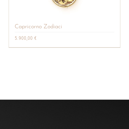
Capricorno Zodiaci
5.900,00
€