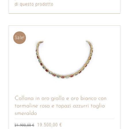
di questo prodotto
Sale!
Collana in oro giallo e oro bianco con
tormaline rosa e topazi azzurri taglio
smeraldo
Il
Il
19.500,00
€
21.900,00
€