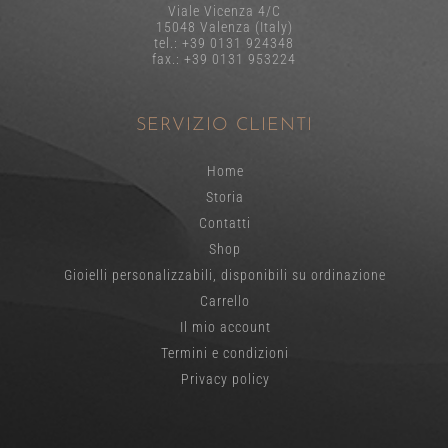
Viale Vicenza 4/C
15048 Valenza (Italy)
tel.: +39 0131 924348
fax.: +39 0131 953224
SERVIZIO CLIENTI
Home
Storia
Contatti
Shop
Gioielli personalizzabili, disponibili su ordinazione
Carrello
Il mio account
Termini e condizioni
Privacy policy