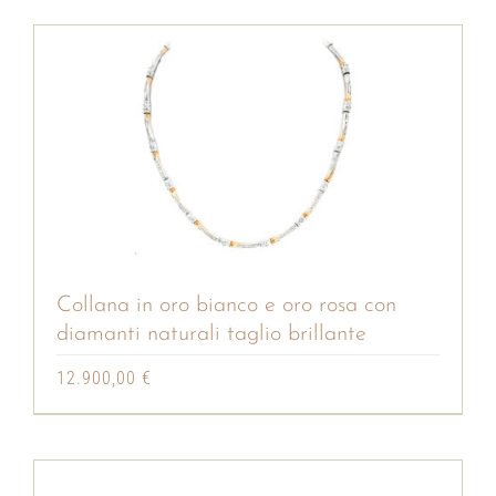
era:
è:
21.900,00 €.
19.500,00 €.
Collana in oro bianco e oro rosa con
diamanti naturali taglio brillante
12.900,00
€