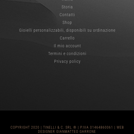
Storia
Contatti
Shop
Gioielli personalizzabili, disponibili su ordinazione
Carrello
Il mio account
Termini e condizioni
Privacy policy
COPYRIGHT 2020 | TINELLI & C. SRL ® | P.IVA 01464860061 |
WEB
DESIGNER GIANMATTEO GARRONE