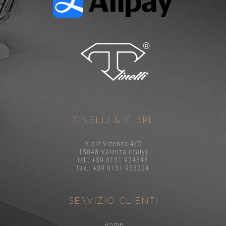
TINELLI & C. SRL
Viale Vicenza 4/C
15048 Valenza (Italy)
tel.: +39 0131 924348
fax.: +39 0131 953224
SERVIZIO CLIENTI
Home