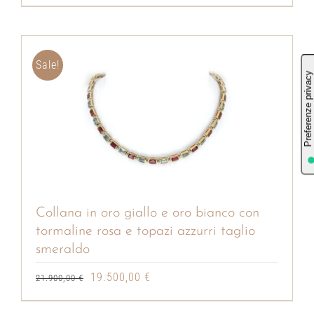
Sale!
Collana in oro giallo e oro bianco con
tormaline rosa e topazi azzurri taglio
smeraldo
Il
Il
19.500,00
€
21.900,00
€
prezzo
prezzo
originale
attuale