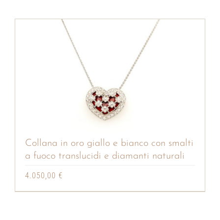
originale
attuale
era:
è:
21.900,00 €.
19.500,00 €.
Collana in oro giallo e bianco con smalti
a fuoco translucidi e diamanti naturali
4.050,00
€