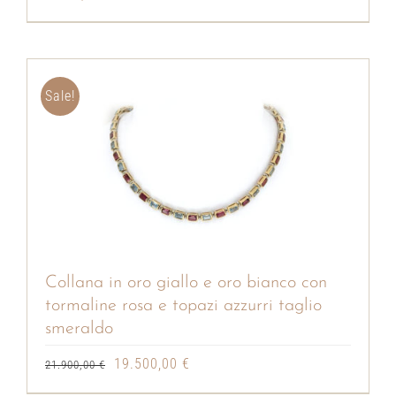
Sale!
Collana in oro giallo e oro bianco con
tormaline rosa e topazi azzurri taglio
smeraldo
Il
Il
19.500,00
€
21.900,00
€
prezzo
prezzo