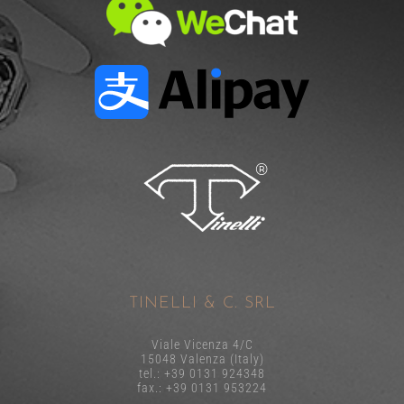
TINELLI & C. SRL
Viale Vicenza 4/C
15048 Valenza (Italy)
tel.: +39 0131 924348
fax.: +39 0131 953224