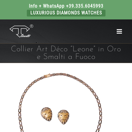
Info + WhatsApp +39.335.6045993
LUXURIOUS DIAMONDS WATCHES
Salta
al
contenuto
Collier Art Déco “Leone” in Oro
e Smalti a Fuoco