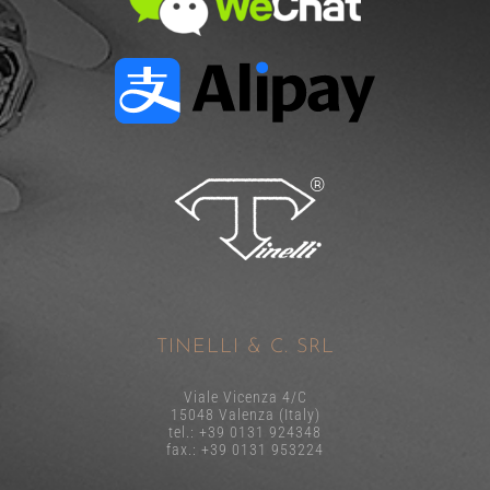
TINELLI & C. SRL
Viale Vicenza 4/C
15048 Valenza (Italy)
tel.: +39 0131 924348
fax.: +39 0131 953224