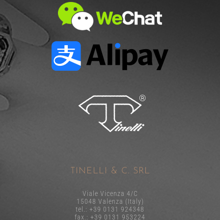
TINELLI & C. SRL
Viale Vicenza 4/C
15048 Valenza (Italy)
tel.: +39 0131 924348
fax.: +39 0131 953224