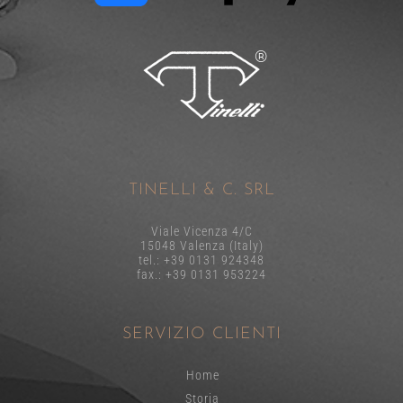
TINELLI & C. SRL
Viale Vicenza 4/C
15048 Valenza (Italy)
tel.: +39 0131 924348
fax.: +39 0131 953224
SERVIZIO CLIENTI
Home
Storia