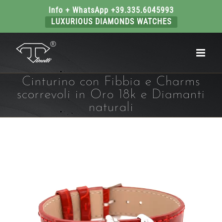
Info + WhatsApp +39.335.6045993
LUXURIOUS DIAMONDS WATCHES
Salta
al
contenuto
Cinturino con Fibbia e Charms
scorrevoli in Oro 18k e Diamanti
naturali