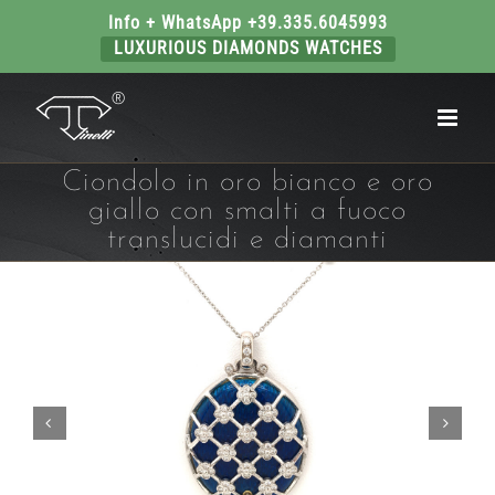
Info + WhatsApp +39.335.6045993
LUXURIOUS DIAMONDS WATCHES
Salta
al
contenuto
Ciondolo in oro bianco e oro
giallo con smalti a fuoco
translucidi e diamanti

