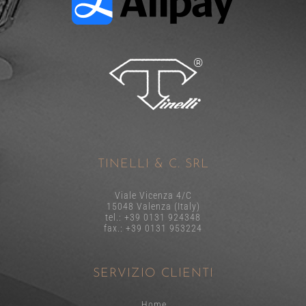
TINELLI & C. SRL
Viale Vicenza 4/C
15048 Valenza (Italy)
tel.: +39 0131 924348
fax.: +39 0131 953224
SERVIZIO CLIENTI
Home