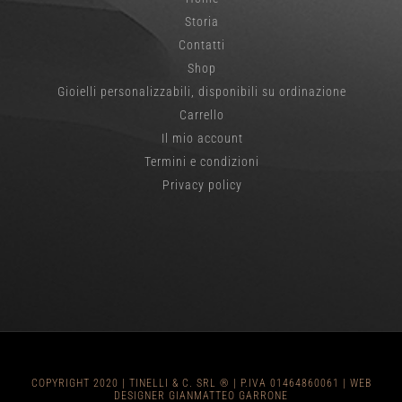
Storia
Contatti
Shop
Gioielli personalizzabili, disponibili su ordinazione
Carrello
Il mio account
Termini e condizioni
Privacy policy
COPYRIGHT 2020 | TINELLI & C. SRL ® | P.IVA 01464860061 |
WEB
DESIGNER GIANMATTEO GARRONE