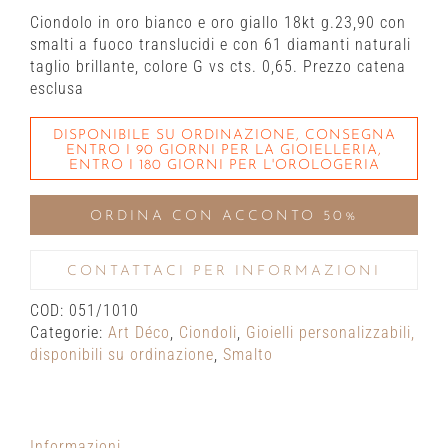
Ciondolo in oro bianco e oro giallo 18kt g.23,90 con
smalti a fuoco translucidi e con 61 diamanti naturali
taglio brillante, colore G vs cts. 0,65. Prezzo catena
esclusa
DISPONIBILE SU ORDINAZIONE, CONSEGNA
ENTRO I 90 GIORNI PER LA GIOIELLERIA,
ENTRO I 180 GIORNI PER L'OROLOGERIA
ORDINA CON ACCONTO 50%
CONTATTACI PER INFORMAZIONI
COD:
051/1010
Categorie:
Art Déco
,
Ciondoli
,
Gioielli personalizzabili,
disponibili su ordinazione
,
Smalto
Informazioni