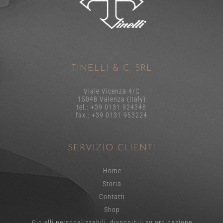
TINELLI & C. SRL
Viale Vicenza 4/C
15048 Valenza (Italy)
tel.: +39 0131 924348
fax.: +39 0131 953224
SERVIZIO CLIENTI
Home
Storia
Contatti
Shop
Gioielli personalizzabili, disponibili su ordinazione