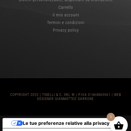
Carrello
Il mio account
Termini e condizioni
Privacy policy
COPYRIGHT 2020 | TINELLI & C. SRL ® | P.IVA 01464860061 |
WEB
DESIGNER GIANMATTEO GARRONE
0
Le tue preferenze relative alla privacy