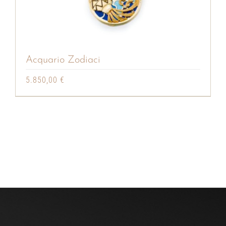
Acquario Zodiaci
5.850,00
€