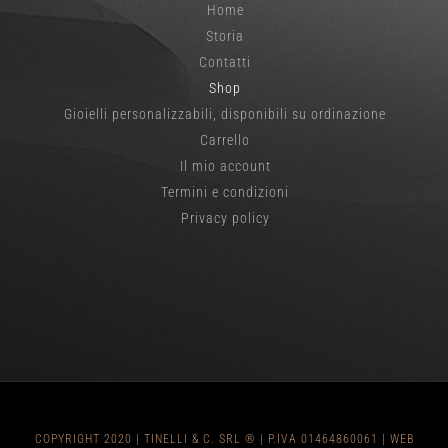
Home
Storia
Contatti
Shop
Gioielli personalizzabili, disponibili su ordinazione
Carrello
Il mio account
Termini e condizioni
Privacy policy
COPYRIGHT 2020 | TINELLI & C. SRL ® | P.IVA 01464860061 |
WEB