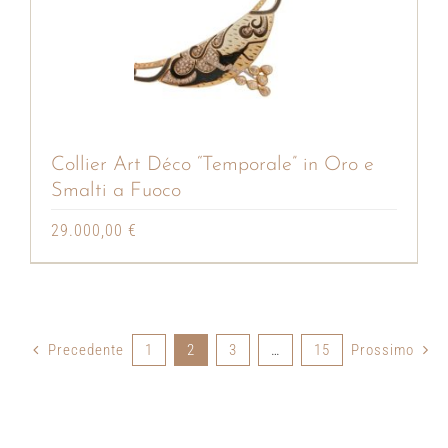
Collier Art Déco “Temporale” in Oro e
Smalti a Fuoco
29.000,00
€
Precedente
1
2
3
…
15
Prossimo