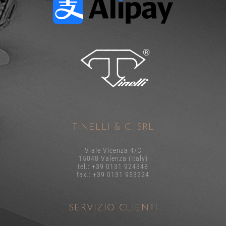
TINELLI & C. SRL
Viale Vicenza 4/C
15048 Valenza (Italy)
tel.: +39 0131 924348
fax.: +39 0131 953224
SERVIZIO CLIENTI